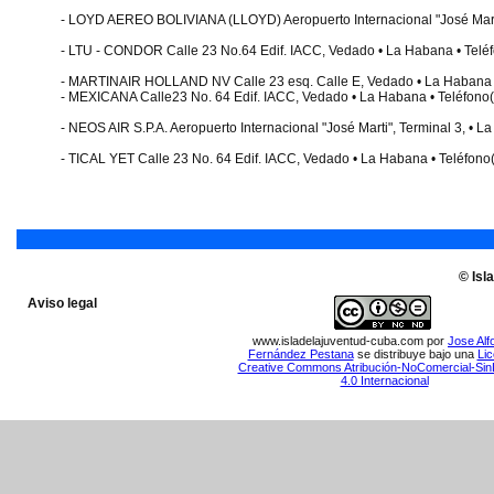
- LOYD AEREO BOLIVIANA (LLOYD) Aeropuerto Internacional "José Marti"
- LTU - CONDOR Calle 23 No.64 Edif. IACC, Vedado • La Habana • Telé
- MARTINAIR HOLLAND NV Calle 23 esq. Calle E, Vedado • La Habana •
- MEXICANA Calle23 No. 64 Edif. IACC, Vedado • La Habana • Teléfono
- NEOS AIR S.P.A. Aeropuerto Internacional "José Marti", Terminal 3, • 
- TICAL YET Calle 23 No. 64 Edif. IACC, Vedado • La Habana • Teléfon
© Isl
Aviso legal
www.isladelajuventud-cuba.com
por
Jose Alf
Fernández Pestana
se distribuye bajo una
Lic
Creative Commons Atribución-NoComercial-Sin
4.0 Internacional