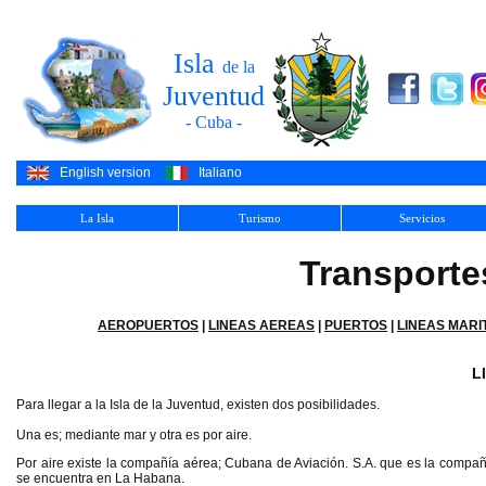
Isla
de la
Juventud
- Cuba -
English version
Italiano
La Isla
Turismo
Servicios
Transporte
AEROPUERTOS
|
LINEAS AEREAS
|
PUERTOS
|
LINEAS MARI
L
Para llegar a la Isla de la Juventud, existen dos posibilidades.
Una es; mediante mar y otra es por aire.
Por aire existe la compañía aérea; Cubana de Aviación. S.A. que es la compañí
se encuentra en La Habana.