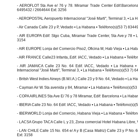
- AEROFLOT 5ta Ave e/ 76 y 78. Miramar Trade Center Edif.Barcelona
6495432 / 2664644 Ext: 3256
- AEROPOSTAL Aeropuerto Internacional "José Marti", Terminal 3, • La 
- Air Canada Calle 23 y P, Vedado • La Habana • Teléfono(s)(53 7) 834
- AIR EUROPA Edif: Stgo Cuba, Miramar Trade Center, 5ta Ave.y 78 • 
3154
- AIR EUROPE Lonja del Comercio Piso2, Oficina M, Hab Vieja • La Hab
- AIR FRANCE Calle23 Infanta,.Edif. IACC, Vedado • La Habana • Teléfo
- AIR JAMAICA Calle 23 No. 64 Edif. IACC, Vedado • La Habana • 
Internacional "José Marti", Terminal 3, • La Habana • Teléfono(s)(53 7) 
- Britsh West Indies Airwys (B.W.I.A.) Calle 23 y 9 No. 64, Vedado • La
- Cayman Air W. 5ta avenida y 84, Miramar • La Habana • Teléfono(s)(5
- COPA AIRLINES 5ta Ave E/ 76 y 78 Miramar, Edif: Barcelona • La Haba
- IBERIA Calle 23 No. 64 Edif. IACC, Vedado • La Habana • Teléfono(s)
- IBERWORLD Lonja del Comercio, Habana Vieja • La Habana • Teléfon
- LACSA Grupo TACA Calle L y 23, Zona comercial Hotel Habana Libre, 
- LAN CHILE Calle 15 No. 654 e/ A y B (Casa Matriz) Calle 23 y P No. 
Ext: 3158