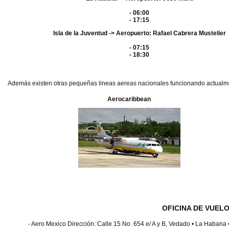
- 06:00
- 17:15
Isla de la Juventud -> Aeropuerto: Rafael Cabrera Mustelier
- 07:15
- 18:30
Además existen otras pequeñas lineas aereas nacionales funcionando actual
Aerocaribbean
OFICINA DE VUEL
- Aero Mexico Dirección: Calle 15 No. 654 e/ A y B, Vedado • La Habana