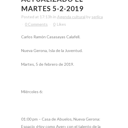
MARTES 5-2-2019
Posted at 17:13h
in
Agenda cultural
by
serlica
0 Comments
0
Likes
Carlos Ramón Casasayas Calafell.
Nueva Gerona, Isla de la Juventud.
Martes, 5 de febrero de 2019.
Miércoles 6:
01:00 pm – Casa de Abuelos, Nueva Gerona:
Espacio «Hoy como Ayer» con el talento de la