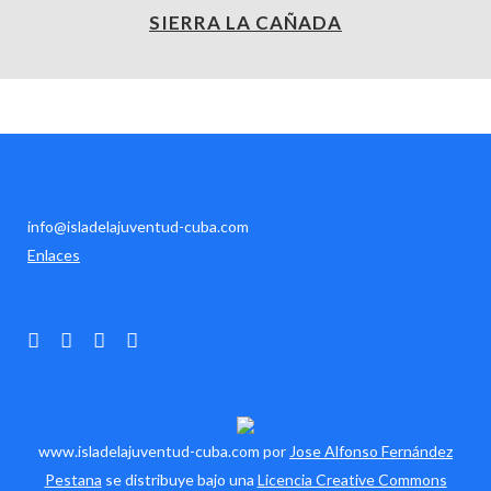
SIERRA LA CAÑADA
info@isladelajuventud-cuba.com
Enlaces
www.isladelajuventud-cuba.com por
Jose Alfonso Fernández
Pestana
se distribuye bajo una
Licencia Creative Commons