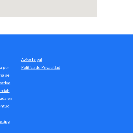
Aviso Legal
a por
Política de Privacidad
ana
se
eative
cial-
ada en
entud-
c.jpg