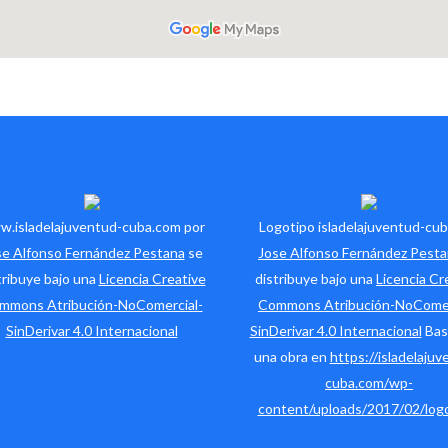
.isladelajuventud-cuba.com por
Logotipo isladelajuventud-cub
se Alfonso Fernández Pestana
se
Jose Alfonso Fernández Pest
tribuye bajo una
Licencia Creative
distribuye bajo una
Licencia Cr
mmons Atribución-NoComercial-
Commons Atribución-NoComer
SinDerivar 4.0 Internacional
SinDerivar 4.0 Internacional
Bas
una obra en
https://isladelajuv
cuba.com/wp-
content/uploads/2017/02/logo