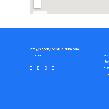
info@isladelajuventud-cuba.com
Enlaces
www
Jo
dis
Co