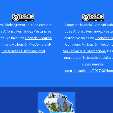
.isladelajuventud-cuba.com por
Logotipo isladelajuventud-cub
se Alfonso Fernández Pestana
se
Jose Alfonso Fernández Pest
tribuye bajo una
Licencia Creative
distribuye bajo una
Licencia Cr
mmons Atribución-NoComercial-
Commons Atribución-NoComer
SinDerivar 4.0 Internacional
SinDerivar 4.0 Internacional
Bas
una obra en
https://isladelajuv
cuba.com/wp-
content/uploads/2017/02/logo