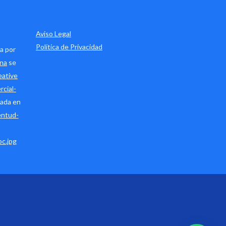
Aviso Legal
Política de Privacidad
a por
ana
se
eative
cial-
ada en
entud-
c.jpg