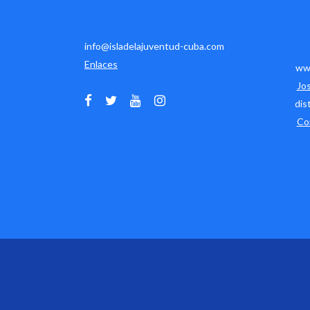
info@isladelajuventud-cuba.com
Enlaces
www
Jo
dis
Co