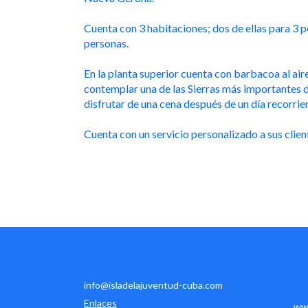
Cuenta con 3 habitaciones; dos de ellas para 3 
personas.
En la planta superior cuenta con barbacoa al air
contemplar una de las Sierras más importantes de
disfrutar de una cena después de un día recorrien
Cuenta con un servicio personalizado a sus clien
info@isladelajuventud-cuba.com
Enlaces
www