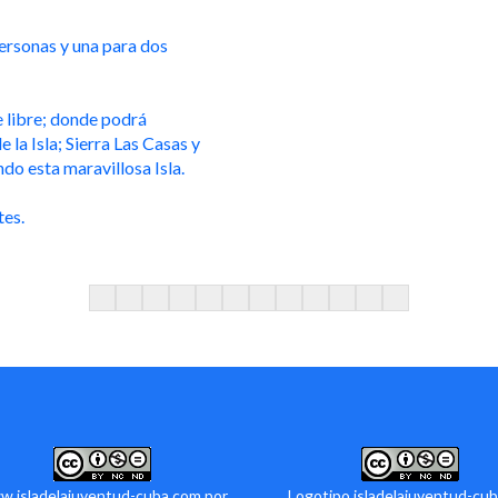
personas y una para dos
e libre; donde podrá
 la Isla; Sierra Las Casas y
do esta maravillosa Isla.
tes.
.isladelajuventud-cuba.com por
Logotipo isladelajuventud-cub