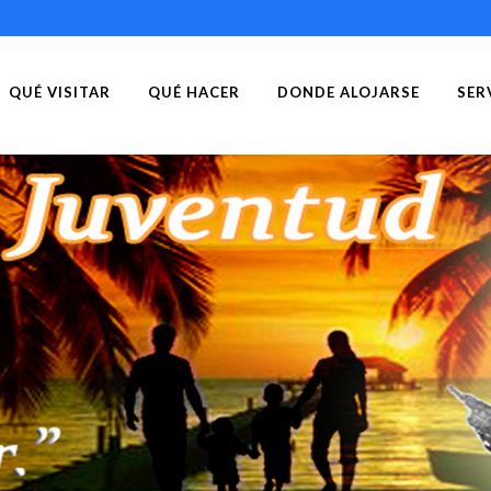
QUÉ VISITAR
QUÉ HACER
DONDE ALOJARSE
SER
LARGO DEL SUR. UN 
Reserve con un click