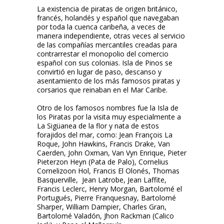
La existencia de piratas de origen británico,
francés, holandés y español que navegaban
por toda la cuenca caribeña, a veces de
manera independiente, otras veces al servicio
de las compañías mercantiles creadas para
contrarrestar el monopolio del comercio
español con sus colonias. Isla de Pinos se
convirtió en lugar de paso, descanso y
asentamiento de los más famosos piratas y
corsarios que reinaban en el Mar Caribe.
Otro de los famosos nombres fue la Isla de
los Piratas por la visita muy especialmente a
La Sigüanea de la flor y nata de estos
forajidos del mar, como: Jean François La
Roque, John Hawkins, Francis Drake, Van
Caerden, John Oxman, Van Vyn Enrique, Pieter
Pieterzon Heyn (Pata de Palo), Cornelius
Cornelizoon Hol, Francis El Olonés, Thomas
Basquerville, Jean Latrobe, Jean Laffite,
Francis Leclerc, Henry Morgan, Bartolomé el
Portugués, Pierre Franquesnay, Bartolomé
Sharper, William Dampier, Charles Gran,
Bartolomé Valadón, Jhon Rackman (Calico