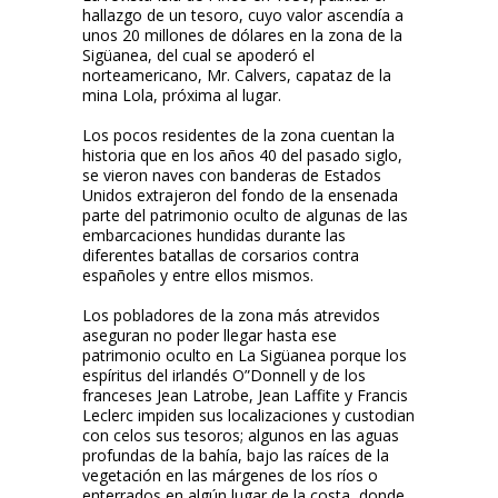
hallazgo de un tesoro, cuyo valor ascendía a
unos 20 millones de dólares en la zona de la
Sigüanea, del cual se apoderó el
norteamericano, Mr. Calvers, capataz de la
mina Lola, próxima al lugar.
Los pocos residentes de la zona cuentan la
historia que en los años 40 del pasado siglo,
se vieron naves con banderas de Estados
Unidos extrajeron del fondo de la ensenada
parte del patrimonio oculto de algunas de las
embarcaciones hundidas durante las
diferentes batallas de corsarios contra
españoles y entre ellos mismos.
Los pobladores de la zona más atrevidos
aseguran no poder llegar hasta ese
patrimonio oculto en La Sigüanea porque los
espíritus del irlandés O”Donnell y de los
franceses Jean Latrobe, Jean Laffite y Francis
Leclerc impiden sus localizaciones y custodian
con celos sus tesoros; algunos en las aguas
profundas de la bahía, bajo las raíces de la
vegetación en las márgenes de los ríos o
enterrados en algún lugar de la costa, donde