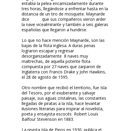
entabla la pelea encarnizadamente durante
tres horas, llegándose a enfrentar hasta en la
distancia de un tiro de mosquete. Maynarde
dice que sus compañeros vieron arder
la nave vicealmirante y también a seis galeras
españolas que llegaron a hundirse.
Lo que no hace mención Maynarde, son las
bajas de la flota inglesa. A duras penas
lograron escapar y regresar
desorganizadamente 8 naves muy
maltrechas, de aquella potente flota
compuesta por 27 naves que zarparon de
Inglaterra con Francis Drake y John Hawkins,
el 28 de agosto de 1595.
Otro nombre que recibió el territorio, fue Isla
del Tesoro, por el exuberante y salvaje
paisaje, sus aguas cristalinas, las constantes
llegadas de piratas a la Isla, hace levantar
ilusiones literarias para inspirar al novelista,
poeta y ensayista escocés Robert Louis
Balfour Stevenson en 1883.
La revista Isla de Pinos en 1930, publica el