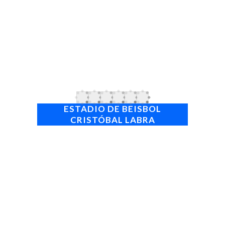
una base en la formación integral de futuros
atletas.
Imparten los siguientes deportes: béisbol,
boxeo, fútbol, atletismo, judo, voleibol,
baloncesto, lucha libre y greco romana,
taekwondo, karate-do, tiro deportivo,
kayak, ajedrez, tenis de mesa y campo.
ESTADIO DE BEISBOL
CRISTÓBAL LABRA
Nombre
: Cristóbal Labra
Dirección
: Calle 32 Esquina 53, Nueva Gerona.
Equipo
: La Isla
Gradas
: 6
Capacidad
: 5000
Superficie
: Césped