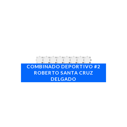
estadio Cristóbal Labra. Siendo la primera vez
que este desafío que reúne a las estrellas de
Occidente y Oriente se disputará en la ciudad
de Nueva Gerona.
La designación de la Isla es motivada por la
actuación del equipo de béisbol de este
territorio en la serie nacional 53, que sitúa a los
llamados pineros como el máximo ganador del
torneo con 26 victorias.
COMBINADO DEPORTIVO #2
ROBERTO SANTA CRUZ
DELGADO
Dirección
: Calle 3ra.entre 2 y 4.Reparto: Camilo
Cienfuegos. Santa Fe
Teléfonos
:
Web
:
Atiende la ciudad de Santa Fe, el reparto Julio
Antonio Mella y los poblados de La Reforma y