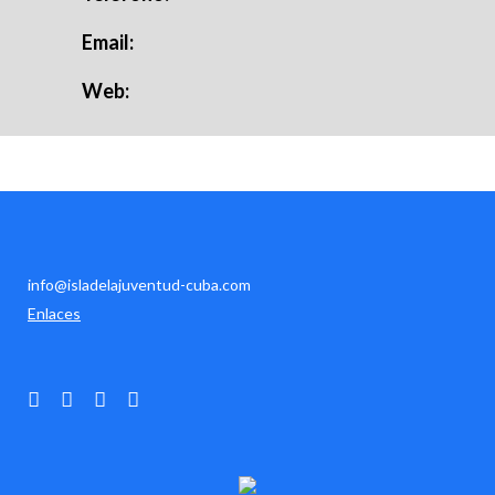
Email:
Web:
info@isladelajuventud-cuba.com
Enlaces