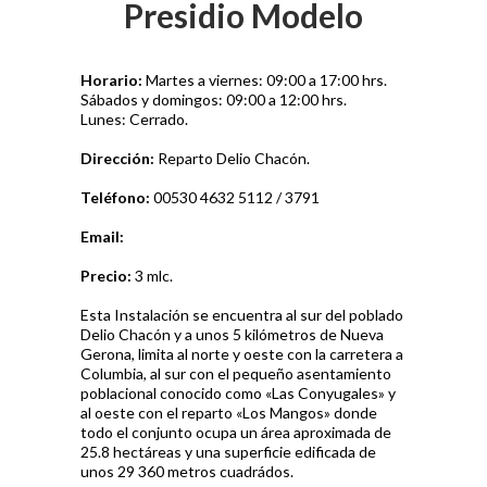
Presidio Modelo
Horario:
Martes a viernes: 09:00 a 17:00 hrs.
Sábados y domingos: 09:00 a 12:00 hrs.
Lunes: Cerrado.
Dirección:
Reparto Delio Chacón.
Teléfono:
00530 4632 5112 / 3791
Email:
Precio:
3 mlc.
Esta Instalación se encuentra al sur del poblado
Delio Chacón y a unos 5 kilómetros de Nueva
Gerona, limita al norte y oeste con la carretera a
Columbia, al sur con el pequeño asentamiento
poblacional conocido como «Las Conyugales» y
al oeste con el reparto «Los Mangos» donde
todo el conjunto ocupa un área aproximada de
25.8 hectáreas y una superficie edificada de
unos 29 360 metros cuadrádos.