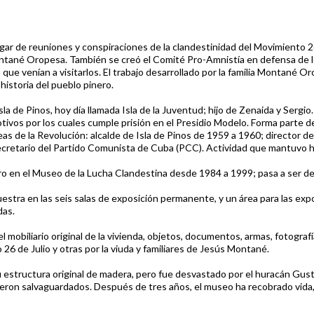
 lugar de reuniones y conspiraciones de la clandestinidad del Movimiento 2
ntané Oropesa. También se creó el Comité Pro-Amnistía en defensa de lo
que venían a visitarlos. El trabajo desarrollado por la familia Montané O
istoria del pueblo pinero.
 de Pinos, hoy día llamada Isla de la Juventud; hijo de Zenaida y Sergio.
vos por los cuales cumple prisión en el Presidio Modelo. Forma parte de
as de la Revolución: alcalde de Isla de Pinos de 1959 a 1960; director d
retario del Partido Comunista de Cuba (PCC). Actividad que mantuvo has
ero en el Museo de la Lucha Clandestina desde 1984 a 1999; pasa a ser d
stra en las seis salas de exposición permanente, y un área para las expo
das.
mobiliario original de la vivienda, objetos, documentos, armas, fotografí
 26 de Julio y otras por la viuda y familiares de Jesús Montané.
 estructura original de madera, pero fue desvastado por el huracán Gus
ueron salvaguardados. Después de tres años, el museo ha recobrado vida,