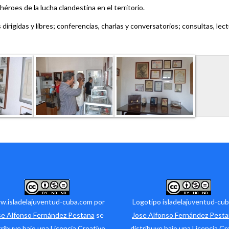
éroes de la lucha clandestina en el territorio.
s dirigidas y libres; conferencias, charlas y conversatorios; consultas, le
.isladelajuventud-cuba.com por
Logotipo isladelajuventud-cub
se Alfonso Fernández Pestana
se
Jose Alfonso Fernández Pest
tribuye bajo una
Licencia Creative
distribuye bajo una
Licencia Cr