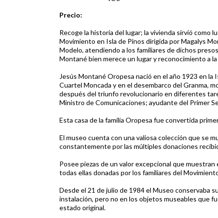
Precio:
Recoge la historia del lugar; la vivienda sirvió como
Movimiento en Isla de Pinos dirigida por Magalys Mo
Modelo, atendiendo a los familiares de dichos presos 
Montané bien merece un lugar y reconocimiento a la h
Jesús Montané Oropesa nació en el año 1923 en la Isla
Cuartel Moncada y en el desembarco del Granma, moti
después del triunfo revolucionario en diferentes tare
Ministro de Comunicaciones; ayudante del Primer Sec
Esta casa de la familia Oropesa fue convertida prim
El museo cuenta con una valiosa colección que se mue
constantemente por las múltiples donaciones recibi
Posee piezas de un valor excepcional que muestran el 
todas ellas donadas por los familiares del Movimiento
Desde el 21 de julio de 1984 el Museo conservaba su
instalación, pero no en los objetos museables que f
estado original.