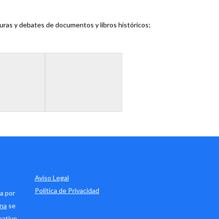
cturas y debates de documentos y libros históricos;
Aviso Legal
Política de Privacidad
a por
ana
se
eative