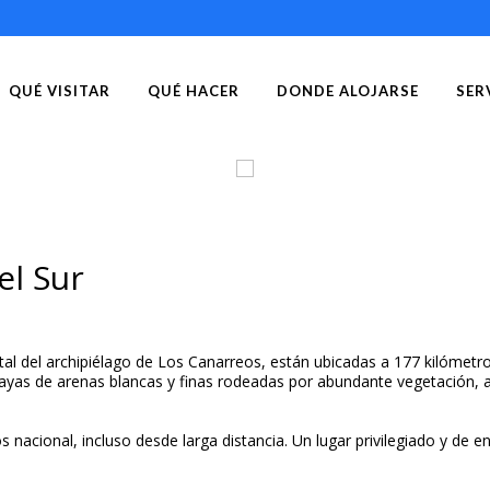
QUÉ VISITAR
QUÉ HACER
DONDE ALOJARSE
SER
CAYO
el Sur
ntal del archipiélago de Los Canarreos, están ubicadas a 177 kilóme
ayas de arenas blancas y finas rodeadas por abundante vegetación, a
s nacional, incluso desde larga distancia. Un lugar privilegiado y de 