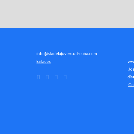
info@isladelajuventud-cuba.com
Enlaces
www
Jo
dis
Co