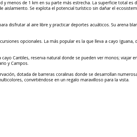
itud y menos de 1 km en su parte más estrecha. La superficie total es
e aislamiento. Se explota el potencial turístico sin dañar el ecosistem
a disfrutar al aire libre y practicar deportes acuáticos. Su arena bl
rsiones opcionales. La más popular es la que lleva a cayo Iguana, 
cayo Cantiles, reserva natural donde se pueden ver monos; viajar en
ario y Campos.
ación, dotada de barreras coralinas donde se desarrollan numerosas e
ulticolores, convirtiéndose en un regalo maravilloso para la vista.