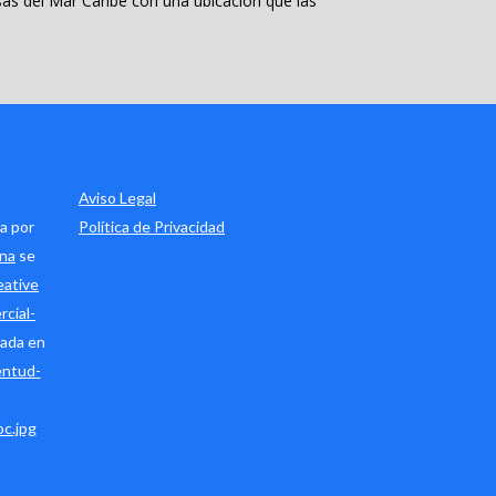
esas del Mar Caribe con una ubicación que las
Aviso Legal
a por
Política de Privacidad
ana
se
eative
cial-
ada en
entud-
c.jpg