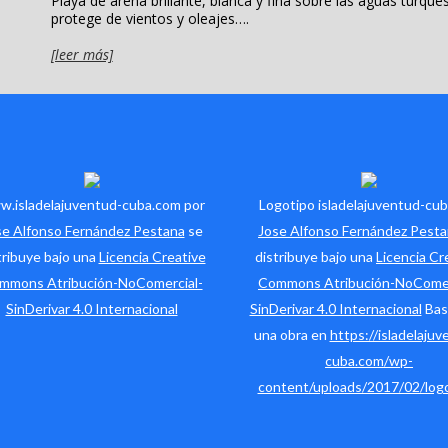
Playa de arena brillante, blanca y fina sobre las aguas turqu
protege de vientos y oleajes….
[leer más]
.isladelajuventud-cuba.com por
Logotipo isladelajuventud-cub
se Alfonso Fernández Pestana
se
Jose Alfonso Fernández Pest
tribuye bajo una
Licencia Creative
distribuye bajo una
Licencia Cr
mmons Atribución-NoComercial-
Commons Atribución-NoComer
SinDerivar 4.0 Internacional
SinDerivar 4.0 Internacional
Bas
una obra en
https://isladelajuv
cuba.com/wp-
content/uploads/2017/02/logo