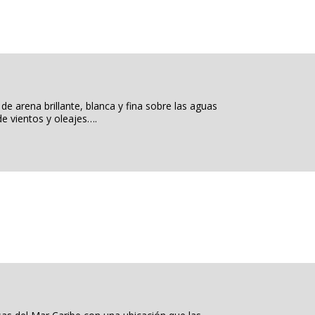
e arena brillante, blanca y fina sobre las aguas
e vientos y oleajes….