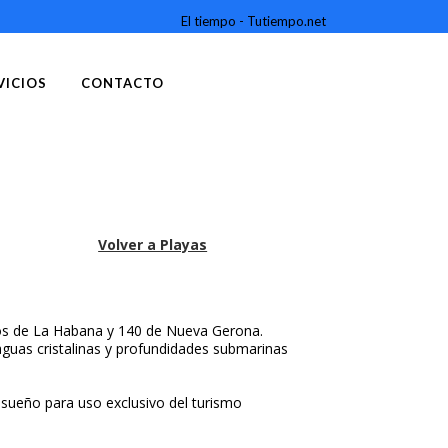
El tiempo - Tutiempo.net
VICIOS
CONTACTO
 LARGO DEL SUR. UN
Reserve con un c
Volver a Playas
tros de La Habana y 140 de Nueva Gerona.
guas cristalinas y profundidades submarinas
ensueño para uso exclusivo del turismo