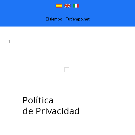
El tiempo - Tutiempo.net
CAY
P
Política
de Privacidad