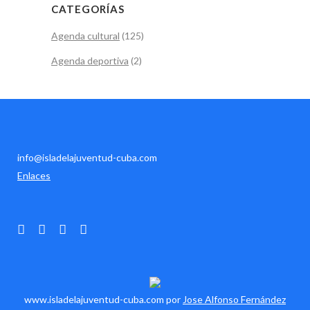
CATEGORÍAS
Agenda cultural
(125)
Agenda deportiva
(2)
info@isladelajuventud-cuba.com
Enlaces
www.isladelajuventud-cuba.com por
Jose Alfonso Fernández